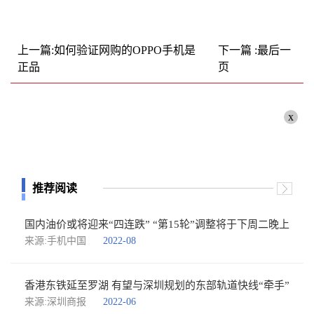
上一篇:如何验证网购的OPPO手机是
下一篇 :最后一
正品
页
x
推荐阅读
国内油价或将迎来“四连跌” “第15轮”调整将于下周二晚上
来源:手机中国
2022-08
香港东铁延至罗湖 有望与深圳规划的东部轨道快线“牵手”
来源:深圳商报
2022-06