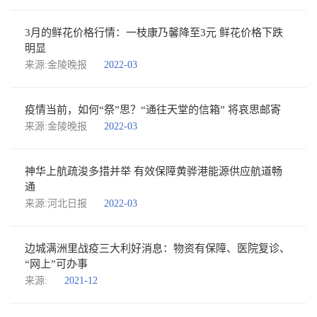
3月的鲜花价格行情：一枝康乃馨降至3元 鲜花价格下跌
明显
来源:金陵晚报
2022-03
疫情当前，如何“祭”思？“通往天堂的信箱” 将哀思邮寄
来源:金陵晚报
2022-03
神华上航疏浚多措并举 有效保障黄骅港能源供应航道畅
通
来源:河北日报
2022-03
边城满洲里战疫三大利好消息：物资有保障、医院复诊、
“网上”可办事
来源:
2021-12