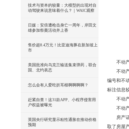
技术与资本的较量：大模型的出现对自
动驾驶来说意味着什么？｜WAIC观察
日媒：安倍遭枪击身亡一周年，岸田文
雄参加祭奠活动并上香
售价超8.4万元！比亚迪海豚在新加坡上
市
不动
美国批准向乌克兰输送集束弹药，联合
国、北约表态
不动
编号和不
怎么会有人爱吃折耳根啊啊啊啊？
标注信息
不动
赶紧自查！这31款APP、小程序侵害用
户权益被曝光
不动
房产
英国央行研究显示粘性通胀在推动价格
预期
取了房屋