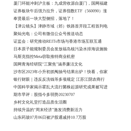
厦门环能冲刺沪主板：九成营收源自厦门，国网福建
证券板块午后强力拉升，证券指数ETF（560090）涨
奉贤最后一块大型侧招，落地了！
【津云镜头】津静市域（郊）铁路首开段工程首列电
聚灿光电：公司有微信公众号推送动态
证监会：研究推动REITs市场与香港市场互联互通
日本原子能规制委员会发放福岛核污染水排海设施验
马斯克指控Meta窃取推特商业机密
国网青海经研院“三聚焦”涵养廉洁文化
沙市区2023年小升初抓阄抽号结果出炉！快看，你家
银行财眼｜违反反洗钱等多项规定 江苏江阴农商行
中国科学家揭示霍乱大流行菌株起源研究成果被写进
期市早评：股指今多弱势20230707
乡村文化礼堂打造品质生活圈
持续升温的“周末经济”激发消费新活力
山东药玻07月06日被沪股通减持10.7万股