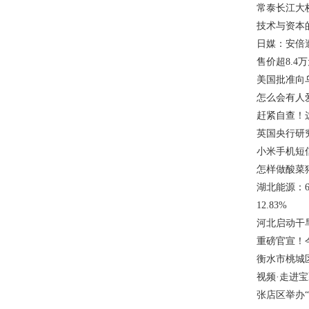
常泰长江大
技术与资本
日媒：安倍
售价超8.
美国批准向
怎么会有人
赶紧自查！
英国央行研
小米手机短
怎样做酸菜
湖北能源：6
12.83%
河北启动干
重磅官宣！
衡水市桃城
视频·走进
张店区举办