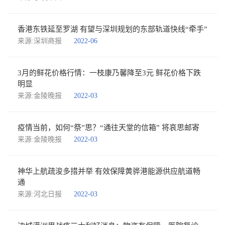
香港东铁延至罗湖 有望与深圳规划的东部轨道快线“牵手”
来源:深圳商报
2022-06
3月的鲜花价格行情：一枝康乃馨降至3元 鲜花价格下跌
明显
来源:金陵晚报
2022-03
疫情当前，如何“祭”思？“通往天堂的信箱” 将哀思邮寄
来源:金陵晚报
2022-03
神华上航疏浚多措并举 有效保障黄骅港能源供应航道畅
通
来源:河北日报
2022-03