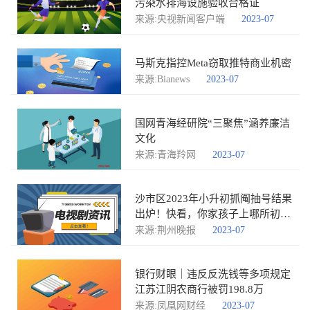
污染水排海设施验收合格证
来源:央视新闻客户端
2023-07
马斯克指控Meta窃取推特商业机密
来源:Bianews
2023-07
国网青海经研院“三聚焦”涵养廉洁
文化
来源:青海羚网
2023-07
沙市区2023年小升初抓阄抽号结果
出炉！快看，你家孩子上哪所初
中？
来源:荆州晚报
2023-07
银行财眼｜违反反洗钱等多项规定
江苏江阴农商行被罚198.8万
来源:凤凰网财经
2023-07