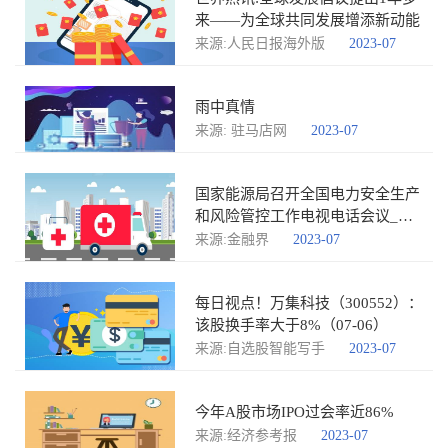
来——为全球共同发展增添新动能
来源:人民日报海外版
2023-07
雨中真情
来源: 驻马店网
2023-07
国家能源局召开全国电力安全生产
和风险管控工作电视电话会议_播
报
来源:金融界
2023-07
每日视点！万集科技（300552）：
该股换手率大于8%（07-06）
来源:自选股智能写手
2023-07
今年A股市场IPO过会率近86%
来源:经济参考报
2023-07