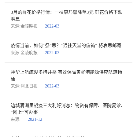
3月的鲜花价格行情：一枝康乃馨降至3元 鲜花价格下跌
明显
来源:金陵晚报
2022-03
疫情当前，如何“祭”思？“通往天堂的信箱” 将哀思邮寄
来源:金陵晚报
2022-03
神华上航疏浚多措并举 有效保障黄骅港能源供应航道畅
通
来源:河北日报
2022-03
边城满洲里战疫三大利好消息：物资有保障、医院复诊、
“网上”可办事
来源:
2021-12