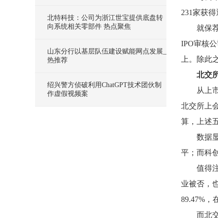
231家获
北特科技：公司为浙江世宝提供底盘转
向系统相关零部件 热点聚焦
就保
IPO审核公
山东分行以基层队伍建设赋能网点发展_
上。除此之
热推荐
北交
绍兴警方侦破利用ChatGPT技术团伙制
从上
作虚假视频案
北交所上会
算，上述五大
数据
平；而科创
值得
业被否，也
89.47
而北