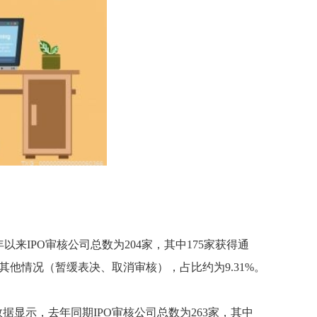
以来IPO审核公司总数为204家，其中175家获得通
属于其他情况（暂缓表决、取消审核），占比约为9.31%。
显示，去年同期IPO审核公司总数为263家，其中