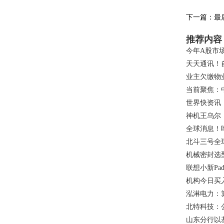
下一篇：最
推荐内容
今年A股市场
天天通讯！
业主欠缴物
当前聚焦：中
世界快资讯
神机王乌尔
全球消息！
北斗三号全
机械密封选
联想小新Pad
机构今日买入
泓淋电力：
北特科技：
山东分行以