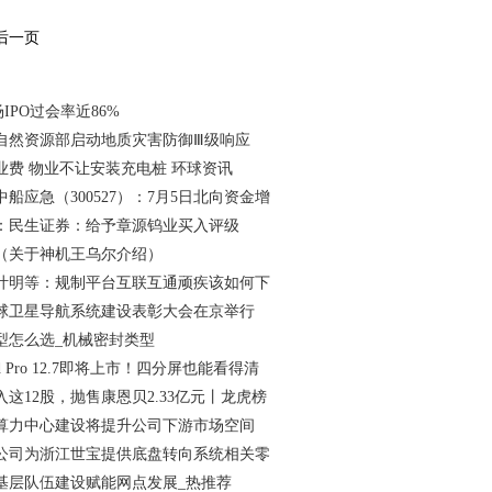
后一页
IPO过会率近86%
自然资源部启动地质灾害防御Ⅲ级响应
业费 物业不让安装充电桩 环球资讯
船应急（300527）：7月5日北向资金增
：民生证券：给予章源钨业买入评级
（关于神机王乌尔介绍）
叶明等：规制平台互联互通顽疾该如何下
球卫星导航系统建设表彰大会在京举行
型怎么选_机械密封类型
 Pro 12.7即将上市！四分屏也能看得清
这12股，抛售康恩贝2.33亿元丨龙虎榜
算力中心建设将提升公司下游市场空间
公司为浙江世宝提供底盘转向系统相关零
基层队伍建设赋能网点发展_热推荐