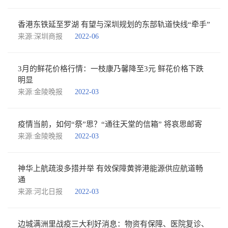
香港东铁延至罗湖 有望与深圳规划的东部轨道快线“牵手”
来源:深圳商报
2022-06
3月的鲜花价格行情：一枝康乃馨降至3元 鲜花价格下跌
明显
来源:金陵晚报
2022-03
疫情当前，如何“祭”思？“通往天堂的信箱” 将哀思邮寄
来源:金陵晚报
2022-03
神华上航疏浚多措并举 有效保障黄骅港能源供应航道畅
通
来源:河北日报
2022-03
边城满洲里战疫三大利好消息：物资有保障、医院复诊、