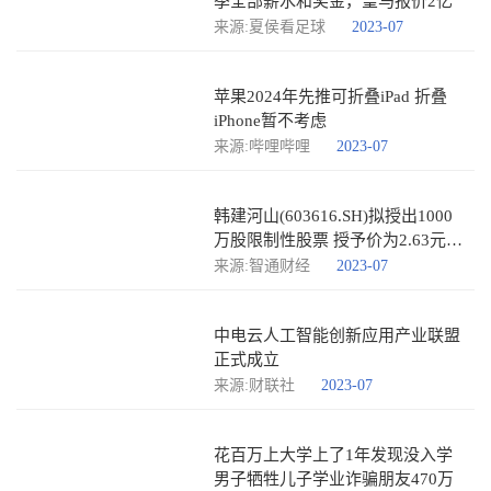
季全部薪水和奖金，皇马报价2亿
来源:夏侯看足球
2023-07
苹果2024年先推可折叠iPad 折叠
iPhone暂不考虑
来源:哔哩哔哩
2023-07
韩建河山(603616.SH)拟授出1000
万股限制性股票 授予价为2.63元/
股
来源:智通财经
2023-07
中电云人工智能创新应用产业联盟
正式成立
来源:财联社
2023-07
花百万上大学上了1年发现没入学
男子牺牲儿子学业诈骗朋友470万