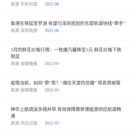
来源:手机中国
2022-08
香港东铁延至罗湖 有望与深圳规划的东部轨道快线“牵手”
来源:深圳商报
2022-06
3月的鲜花价格行情：一枝康乃馨降至3元 鲜花价格下跌
明显
来源:金陵晚报
2022-03
疫情当前，如何“祭”思？“通往天堂的信箱” 将哀思邮寄
来源:金陵晚报
2022-03
神华上航疏浚多措并举 有效保障黄骅港能源供应航道畅
通
来源:河北日报
2022-03