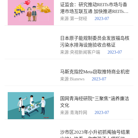
证监会：研究推动REITs市场与香
港市场互联互通 加快推进REITs专
项立法
来源:第一财经
2023-07
日本原子能规制委员会发放福岛核
污染水排海设施验收合格证
来源:央视新闻客户端
2023-07
马斯克指控Meta窃取推特商业机密
来源:Bianews
2023-07
国网青海经研院“三聚焦”涵养廉洁
文化
来源:青海羚网
2023-07
沙市区2023年小升初抓阄抽号结果