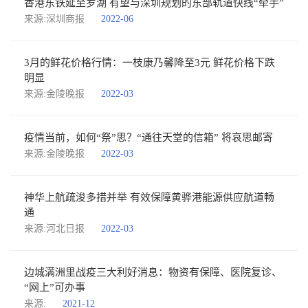
香港东铁延至罗湖 有望与深圳规划的东部轨道快线“牵手”
来源:深圳商报
2022-06
3月的鲜花价格行情：一枝康乃馨降至3元 鲜花价格下跌
明显
来源:金陵晚报
2022-03
疫情当前，如何“祭”思？“通往天堂的信箱” 将哀思邮寄
来源:金陵晚报
2022-03
神华上航疏浚多措并举 有效保障黄骅港能源供应航道畅
通
来源:河北日报
2022-03
边城满洲里战疫三大利好消息：物资有保障、医院复诊、
“网上”可办事
来源:
2021-12