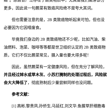
癌”。原蕨苷广泛存在于蕨类物质中，尤其是我们嫩芽部分
更多，因此说一句蕨菜有致癌风险绝不是夸大其词。
但也需要注意的是，2B 类致癌物听起来可怕，但也没
必要因为它因噎废食。
毕竟我们身边的 2B 类致癌物还不少呢，比如汽油、柴
油燃料、泡菜、咖啡等等都是世卫组织认定的 2B 类致癌物
质，它们不仅比蕨菜常见，摄入量也要大得多呢！
因此，虽然蕨菜有一定健康风险，但在充分了解风险，
并且经过焯水或草木灰、小苏打腌制的处理过程后，风险就
会大大降低了
，彻底熟制后少量尝鲜同样也没问题。
参考文献：
[1] 高彬,黎贵凤,孙侨生,马延红,刘文华.鱼腥草肝细胞毒