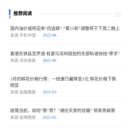
推荐阅读
国内油价或将迎来“四连跌” “第15轮”调整将于下周二晚上
来源:手机中国
2022-08
香港东铁延至罗湖 有望与深圳规划的东部轨道快线“牵手”
来源:深圳商报
2022-06
3月的鲜花价格行情：一枝康乃馨降至3元 鲜花价格下跌
明显
来源:金陵晚报
2022-03
疫情当前，如何“祭”思？“通往天堂的信箱” 将哀思邮寄
来源:金陵晚报
2022-03