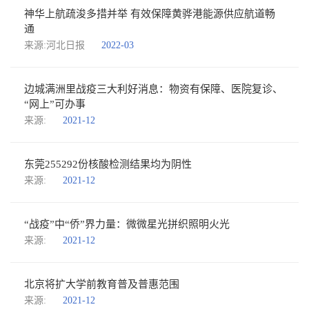
神华上航疏浚多措并举 有效保障黄骅港能源供应航道畅
通
来源:河北日报
2022-03
边城满洲里战疫三大利好消息：物资有保障、医院复诊、
“网上”可办事
来源:
2021-12
东莞255292份核酸检测结果均为阴性
来源:
2021-12
“战疫”中“侨”界力量：微微星光拼织照明火光
来源:
2021-12
北京将扩大学前教育普及普惠范围
来源:
2021-12