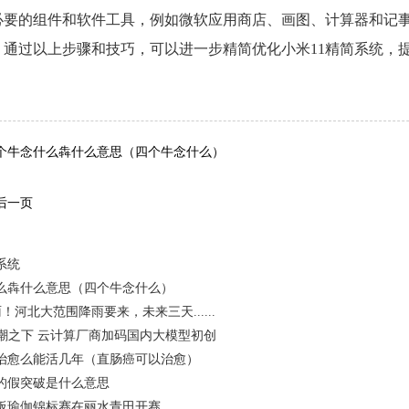
必要的组件和软件工具，例如微软应用商店、画图、计算器和记
：通过以上步骤和技巧，可以进一步精简优化小米11精简系统，
词：
个牛念什么犇什么意思（四个牛念什么）
后一页
系统
么犇什么意思（四个牛念什么）
！河北大范围降雨要来，未来三天......
热潮之下 云计算厂商加码国内大模型初创
治愈么能活几年（直肠癌可以治愈）
的假突破是什么意思
桨板瑜伽锦标赛在丽水青田开赛