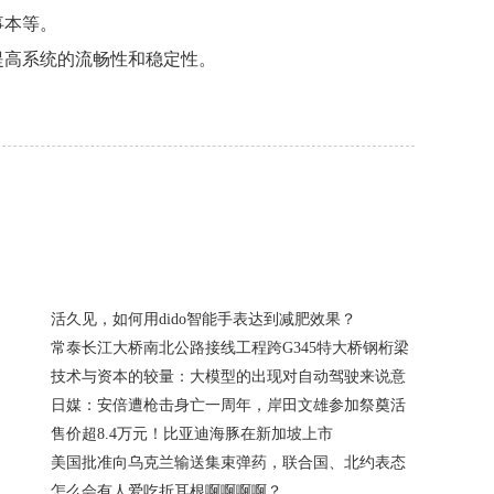
事本等。
提高系统的流畅性和稳定性。
活久见，如何用dido智能手表达到减肥效果？
常泰长江大桥南北公路接线工程跨G345特大桥钢桁梁
技术与资本的较量：大模型的出现对自动驾驶来说意
日媒：安倍遭枪击身亡一周年，岸田文雄参加祭奠活
售价超8.4万元！比亚迪海豚在新加坡上市
美国批准向乌克兰输送集束弹药，联合国、北约表态
怎么会有人爱吃折耳根啊啊啊啊？