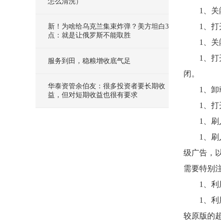
怎么清洗）
1、
1、打
新！为啥给乌克兰集束炸弹？美方坦白3
点：就是让俄罗斯不能取胜
1、
1、打
服务到田，稳粮增收底气足
闭。
华泰资管余伯友：很多投资者要长期收
1、
益，但对短期收益也很有要求
1、
1、刷入
1、
级广告，以
需要特别
1、利
1、利
较原版的超