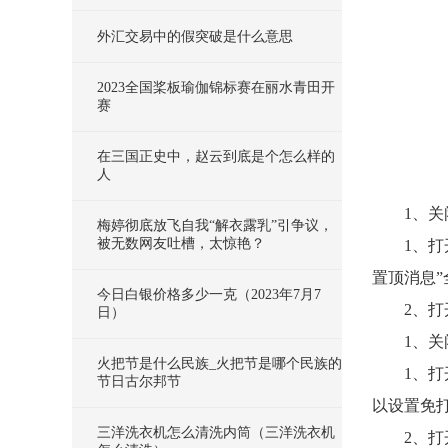
外汇交易中的假突破是什么意思
2023全国桨板瑜伽锦标赛在丽水青田开
赛
在三国正史中，赵云到底是个怎么样的
人
1、
梅婷彻底放飞自我“解衣露乳”引争议，
被无数网友吐槽，太惊艳？
1、打
置顶消息”
今日白银价格多少一克（2023年7月7
2、打
日）
1、
火把节是什么民族_火把节是哪个民族的
1、打
节日古尔邦节
以设置免
三洋洗衣机怎么清洗内筒（三洋洗衣机
2、打