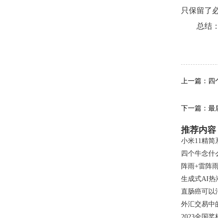
只保留了
总结
关键
上一篇：四
下一篇：最
推荐内容
小米11精简
四个牛念什
阵雨+雷阵雨
生成式AI
直肠癌可以
外汇交易中
2023全国