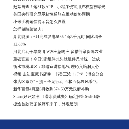
赶紧自查！这31款APP、小程序侵害用户权益被曝光
英国央行研究显示粘性通胀在推动价格预期
小米手机短信提示音怎么设置
怎样做酸菜猪肉?
湖北能源：6月完成发电量36.14亿千瓦时 同比增长
12.83%
河北启动干旱防御Ⅳ级应急响应 多措并举保障农业
重磅官宣！今日9家组件龙头就组件尺寸统一达成一
衡水市桃城区：非遗宣讲接地气 理论入脑润人心
视频·走进宝藏书店④｜书香正浓！打卡书博会分会
张店区举办“三提三争见行动 五极五优展风采”活
新华百货4月至6月收到574.59万元政府补助
Steam好评如潮 《潜水员戴夫》确定推出Switch版
捷途首款硬派越野车来了，外观硬朗