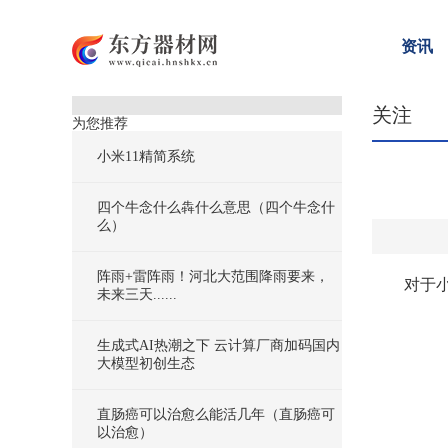
资讯
关注
为您推荐
小米11精简系统
四个牛念什么犇什么意思（四个牛念什
么）
阵雨+雷阵雨！河北大范围降雨要来，
对于
未来三天......
生成式AI热潮之下 云计算厂商加码国内
大模型初创生态
直肠癌可以治愈么能活几年（直肠癌可
以治愈）