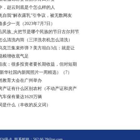
中，赵云到底是个怎么样的人
飞自我“解衣露乳”引争议，被无数网友
多少一克（2023年7月7日）
么民族_火把节是哪个民族的节日古尔邦节
怎么清洗内筒（三洋洗衣机怎么清洗）
乌克兰集束炸弹？美方坦白3点：就是让
稳粮增收底气足
伯友：很多投资者要长期收益，但对短期
·新华社国内新闻照片一周精选）（7）
自然教育大会在广州举办
房产证有什么区别农村（不动产证和房产
车保有量达1620万辆
词是什么（丰收的反义词）
824号-8
联系邮箱：562 66 29@qq.com