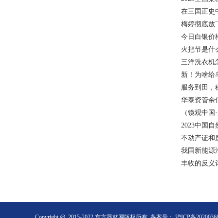
在三国正史
梅婷彻底放
今日白银价格
火把节是什
三洋洗衣机
新！为啥给
服务到田，
华泰资管余
（镜观中国
2023中国
不动产证和
我国新能源汽
丰收的反义
Copyright @ 2015-2022 东方器材网版权所有 备案号：
沪ICP备2020036