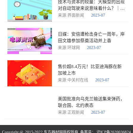
技术与资本的较量：大模型的出现
对自动驾驶来说意味着什么？｜
WAIC观察
来源:界面新闻
2023-07
日媒：安倍遭枪击身亡一周年，岸
田文雄参加祭奠活动并上香
来源:环球网
2023-07
售价超8.4万元！比亚迪海豚在新
加坡上市
来源:中关村在线
2023-07
美国批准向乌克兰输送集束弹药，
联合国、北约表态
来源:正观新闻
2023-07
Copyright @ 2015-2022 东方器材网版权所有 备案号：
沪ICP备2020036824