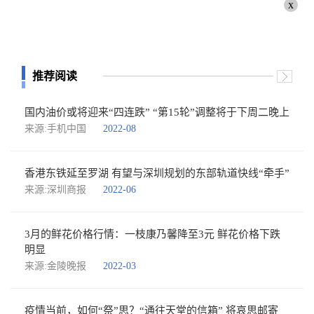
x
推荐阅读
国内油价或将迎来“四连跌” “第15轮”调整将于下周二晚上
来源:手机中国
2022-08
香港东铁延至罗湖 有望与深圳规划的东部轨道快线“牵手”
来源:深圳商报
2022-06
3月的鲜花价格行情：一枝康乃馨降至3元 鲜花价格下跌
明显
来源:金陵晚报
2022-03
疫情当前，如何“祭”思？“通往天堂的信箱” 将哀思邮寄