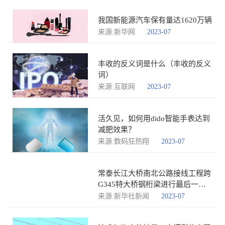
我国新能源汽车保有量达1620万辆
来源:新华网
2023-07
丰收的反义词是什么（丰收的反义
词）
来源:互联网
2023-07
活久见，如何用dido智能手表达到
减肥效果？
来源:数码狂热翔
2023-07
常泰长江大桥南北公路接线工程跨
G345特大桥钢桁梁进行最后一次
顶推作业
来源:新华社新闻
2023-07