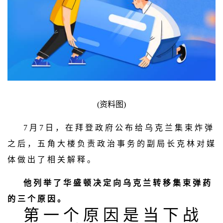
(资料图)
7 月 7 日 ， 在 拜 登 政 府 公 布 给 乌 克 兰 集 束 炸 弹
之 后 ， 五 角 大 楼 负 责 政 治 事 务 的 副 局 长 克 林 对 媒
体 做 出 了 相 关 解 释 。
他 列 举 了 华 盛 顿 决 定 向 乌 克 兰 转 移 集 束 弹 药
的 三 个 原 因 。
第 一 个 原 因 是 当 下 战