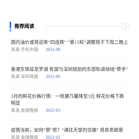
推荐阅读
国内油价或将迎来“四连跌” “第15轮”调整将于下周二晚上
来源:手机中国
2022-08
香港东铁延至罗湖 有望与深圳规划的东部轨道快线“牵手”
来源:深圳商报
2022-06
3月的鲜花价格行情：一枝康乃馨降至3元 鲜花价格下跌
明显
来源:金陵晚报
2022-03
疫情当前，如何“祭”思？“通往天堂的信箱” 将哀思邮寄
来源:金陵晚报
2022-03