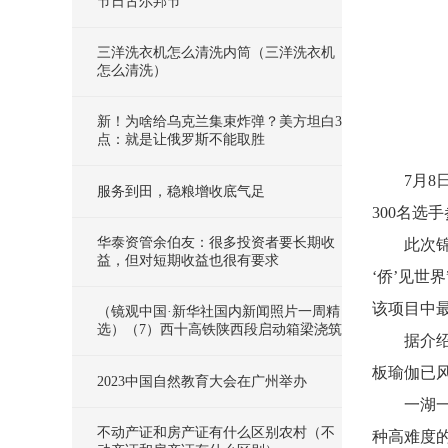
节日古尔邦节
三洋洗衣机怎么清洗内筒（三洋洗衣机
怎么清洗）
新！为啥给乌克兰集束炸弹？美方坦白3
点：就是让俄罗斯不能取胜
7月
服务到田，稳粮增收底气足
300名
华泰资管余伯友：很多投资者要长期收
此次
益，但对短期收益也很有要求
‘侨’见
该项目中
（镜观中国·新华社国内新闻照片一周精
选）（7）西十高铁陕西段启动箱梁浇筑
据介
板瑜伽已
2023中国自然教育大会在广州举办
一湖
不动产证和房产证有什么区别农村（不
种高难度