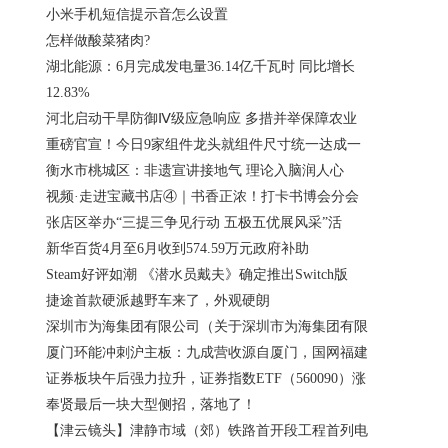
小米手机短信提示音怎么设置
怎样做酸菜猪肉?
湖北能源：6月完成发电量36.14亿千瓦时 同比增长
12.83%
河北启动干旱防御Ⅳ级应急响应 多措并举保障农业
重磅官宣！今日9家组件龙头就组件尺寸统一达成一
衡水市桃城区：非遗宣讲接地气 理论入脑润人心
视频·走进宝藏书店④｜书香正浓！打卡书博会分会
张店区举办“三提三争见行动 五极五优展风采”活
新华百货4月至6月收到574.59万元政府补助
Steam好评如潮 《潜水员戴夫》确定推出Switch版
捷途首款硬派越野车来了，外观硬朗
深圳市为海集团有限公司（关于深圳市为海集团有限
厦门环能冲刺沪主板：九成营收源自厦门，国网福建
证券板块午后强力拉升，证券指数ETF（560090）涨
奉贤最后一块大型侧招，落地了！
【津云镜头】津静市域（郊）铁路首开段工程首列电