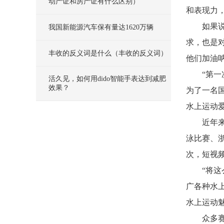
动产证和房产证有什么区别）
和表现力
如果
我国新能源汽车保有量达1620万辆
求，也是
丰收的反义词是什么（丰收的反义词）
他们加油
“第
活久见，如何用dido智能手表达到减肥
效果？
为了一名
水上运动
近年
泳比赛、浙
次，短视频
“将
广各种水
水上运动
众多