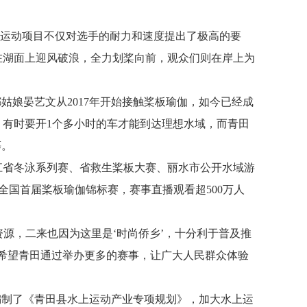
上运动项目不仅对选手的耐力和速度提出了极高的要
在湖面上迎风破浪，全力划桨向前，观众们则在岸上为
姑娘晏艺文从2017年开始接触桨板瑜伽，如今已经成
有时要开1个多小时的车才能到达理想水域，而青田
慕。
江省冬泳系列赛、省救生桨板大赛、丽水市公开水域游
的全国首届桨板瑜伽锦标赛，赛事直播观看超500万人
资源，二来也因为这里是‘时尚侨乡’，十分利于普及推
希望青田通过举办更多的赛事，让广大人民群众体验
编制了《青田县水上运动产业专项规划》，加大水上运