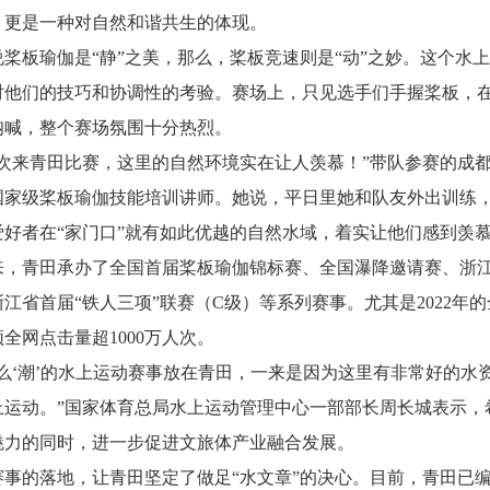
，更是一种对自然和谐共生的体现。
说桨板瑜伽是“静”之美，那么，桨板竞速则是“动”之妙。这个水
对他们的技巧和协调性的考验。赛场上，只见选手们手握桨板，
呐喊，整个赛场氛围十分热烈。
一次来青田比赛，这里的自然环境实在让人羡慕！”带队参赛的成都
国家级桨板瑜伽技能培训讲师。她说，平日里她和队友外出训练，
爱好者在“家门口”就有如此优越的自然水域，着实让他们感到羡
来，青田承办了全国首届桨板瑜伽锦标赛、全国瀑降邀请赛、浙
江省首届“铁人三项”联赛（C级）等系列赛事。尤其是2022年
全网点击量超1000万人次。
这么‘潮’的水上运动赛事放在青田，一来是因为这里有非常好的水
上运动。”国家体育总局水上运动管理中心一部部长周长城表示，
魅力的同时，进一步促进文旅体产业融合发展。
赛事的落地，让青田坚定了做足“水文章”的决心。目前，青田已