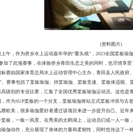
(资料图片)
8日上午，作为侨乡水上运动嘉年华的“重头戏”，2023全国桨板
选手参加了此项赛事，在体验侨乡青田生态之美的同时，也尽情享
锦标赛由国家体育总局水上运动管理中心主办，青田县人民政府、
世界”。赛事包括了桨板瑜伽、持桨瑜伽、桨板竞速、桨板体适能
最高级别的专业比赛，汇集了全国优秀桨板瑜伽运动员。这也是
绍，作为SUP桨板的一个分支，桨板瑜伽将站立式桨板冲浪与古
风靡欧美，很多瑜伽爱好者通过该项目来进一步提升自己。近年
一桨板，一板一风景。在秀美的太鹤湖上，运动员们或一人一板
的瑜伽动作，充分展现了身体的力量和柔韧性，同时也传达了一