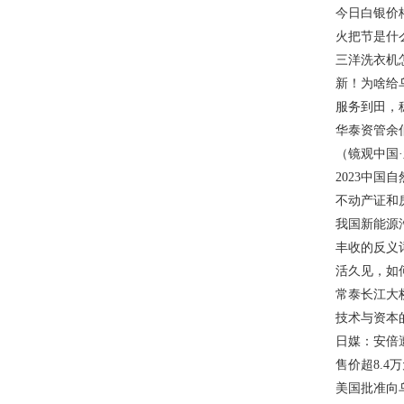
今日白银价格
火把节是什
三洋洗衣机
新！为啥给
服务到田，
华泰资管余
（镜观中国
2023中国
不动产证和
我国新能源汽
丰收的反义
活久见，如何
常泰长江大
技术与资本
日媒：安倍
售价超8.
美国批准向