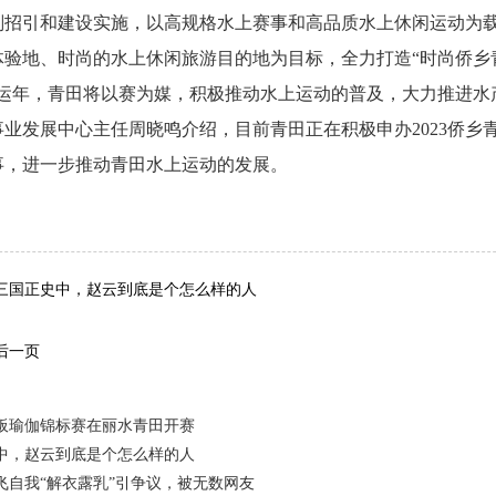
划招引和建设实施，以高规格水上赛事和高品质水上休闲运动为
体验地、时尚的水上休闲旅游目的地为目标，全力打造“时尚侨乡
亚运年，青田将以赛为媒，积极推动水上运动的普及，大力推进水
业发展中心主任周晓鸣介绍，目前青田正在积极申办2023侨乡青
事，进一步推动青田水上运动的发展。
词：
三国正史中，赵云到底是个怎么样的人
后一页
桨板瑜伽锦标赛在丽水青田开赛
中，赵云到底是个怎么样的人
飞自我“解衣露乳”引争议，被无数网友