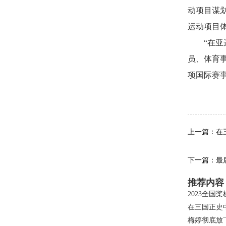
动项目谋
运动项目
“在
员、体育事
项国际赛
关键
上一篇：在
下一篇：最
推荐内容
2023全国
在三国正史
梅婷彻底放