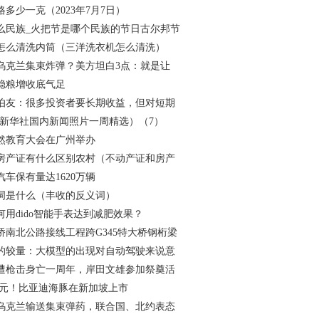
多少一克（2023年7月7日）
么民族_火把节是哪个民族的节日古尔邦节
怎么清洗内筒（三洋洗衣机怎么清洗）
乌克兰集束炸弹？美方坦白3点：就是让
稳粮增收底气足
伯友：很多投资者要长期收益，但对短期
·新华社国内新闻照片一周精选）（7）
自然教育大会在广州举办
房产证有什么区别农村（不动产证和房产
车保有量达1620万辆
词是什么（丰收的反义词）
用dido智能手表达到减肥效果？
桥南北公路接线工程跨G345特大桥钢桁梁
的较量：大模型的出现对自动驾驶来说意
遭枪击身亡一周年，岸田文雄参加祭奠活
4万元！比亚迪海豚在新加坡上市
乌克兰输送集束弹药，联合国、北约表态