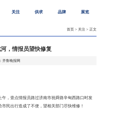
关注
供求
品牌
展览
首页
>
关注
> 正文
成河，情报员望快修复
 来源：齐鲁晚报网
9日上午，壹点情报员路过济南市祝舜路辛甸西路口时发
给市民出行造成了不便，望相关部门尽快维修！