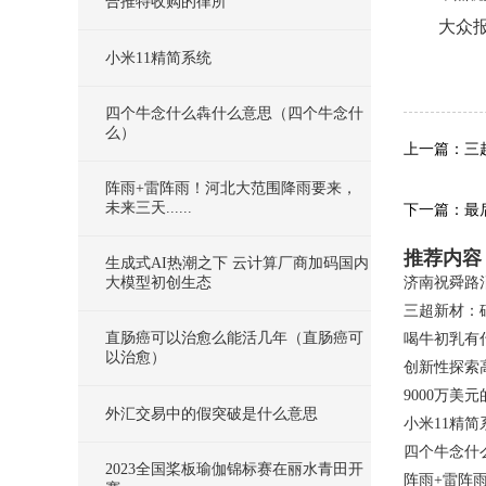
合推特收购的律所
大众报业
小米11精简系统
关键
四个牛念什么犇什么意思（四个牛念什
么）
上一篇：三
阵雨+雷阵雨！河北大范围降雨要来，
未来三天......
下一篇：最
推荐内容
生成式AI热潮之下 云计算厂商加码国内
大模型初创生态
济南祝舜路
三超新材：
直肠癌可以治愈么能活几年（直肠癌可
喝牛初乳有
以治愈）
创新性探索
9000万美
外汇交易中的假突破是什么意思
小米11精简
四个牛念什
2023全国桨板瑜伽锦标赛在丽水青田开
阵雨+雷阵雨