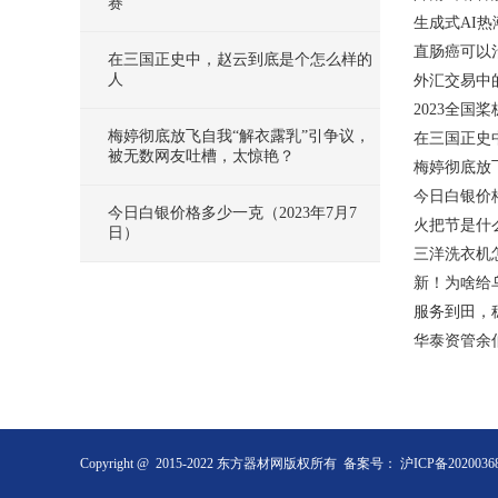
赛
生成式AI
直肠癌可以
在三国正史中，赵云到底是个怎么样的
人
外汇交易中
2023全国
梅婷彻底放飞自我“解衣露乳”引争议，
在三国正史
被无数网友吐槽，太惊艳？
梅婷彻底放
今日白银价格
今日白银价格多少一克（2023年7月7
火把节是什
日）
三洋洗衣机
新！为啥给
服务到田，
华泰资管余
Copyright @ 2015-2022 东方器材网版权所有 备案号：
沪ICP备2020036