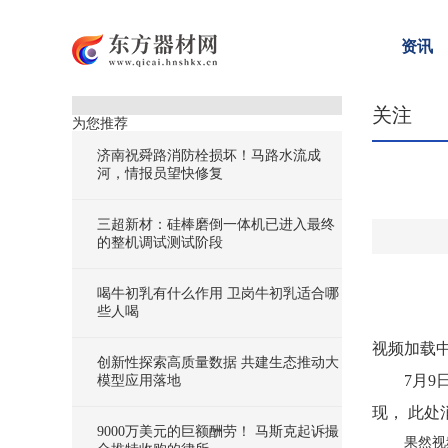
资讯
关注
为您推荐
济南祝舜路消防栓损坏！马路水流成
河，情报员望快修复
三超新材：硅棒磨倒一体机已进入最终
的整机调试测试阶段
喝牛初乳有什么作用 卫岗牛初乳适合哪
些人喝
视频加载中.
创新性探索高质量数据 共建生态推动大
7月
模型应用落地
现， 此
9000万美元的巨额酬劳！ 马斯克起诉撮
果然视