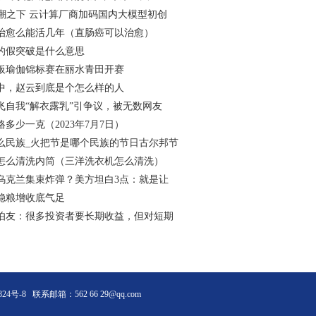
热潮之下 云计算厂商加码国内大模型初创
治愈么能活几年（直肠癌可以治愈）
的假突破是什么意思
桨板瑜伽锦标赛在丽水青田开赛
中，赵云到底是个怎么样的人
飞自我“解衣露乳”引争议，被无数网友
多少一克（2023年7月7日）
么民族_火把节是哪个民族的节日古尔邦节
怎么清洗内筒（三洋洗衣机怎么清洗）
乌克兰集束炸弹？美方坦白3点：就是让
稳粮增收底气足
伯友：很多投资者要长期收益，但对短期
824号-8
联系邮箱：562 66 29@qq.com