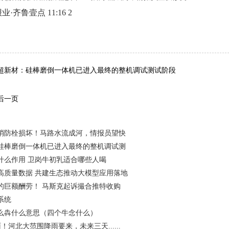
·齐鲁壹点 11:16 2
词：
超新材：硅棒磨倒一体机已进入最终的整机调试测试阶段
后一页
消防栓损坏！马路水流成河，情报员望快
硅棒磨倒一体机已进入最终的整机调试测
什么作用 卫岗牛初乳适合哪些人喝
高质量数据 共建生态推动大模型应用落地
元的巨额酬劳！ 马斯克起诉撮合推特收购
系统
么犇什么意思（四个牛念什么）
！河北大范围降雨要来，未来三天......