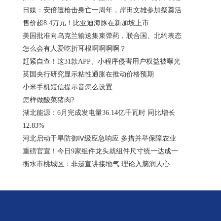
日媒：安倍遭枪击身亡一周年，岸田文雄参加祭奠活
售价超8.4万元！比亚迪海豚在新加坡上市
美国批准向乌克兰输送集束弹药，联合国、北约表态
怎么会有人爱吃折耳根啊啊啊啊？
赶紧自查！这31款APP、小程序侵害用户权益被曝光
英国央行研究显示粘性通胀在推动价格预期
小米手机短信提示音怎么设置
怎样做酸菜猪肉?
湖北能源：6月完成发电量36.14亿千瓦时 同比增长
12.83%
河北启动干旱防御Ⅳ级应急响应 多措并举保障农业
重磅官宣！今日9家组件龙头就组件尺寸统一达成一
衡水市桃城区：非遗宣讲接地气 理论入脑润人心