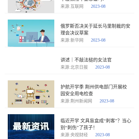
来源:互联网
2023-08
俄罗斯否决关于延长马里制裁的安
理会决议草案
来源:新华网
2023-08
讲述｜不敲法槌的女法官
来源:北京日报
2023-08
护航开学季 荆州供电部门开展校
园安全用电检查
来源:荆州新闻网
2023-08
临近开学 文具盲盒成“刺客”？当心
别“刺伤”了孩子！
来源:央视财经
2023-08