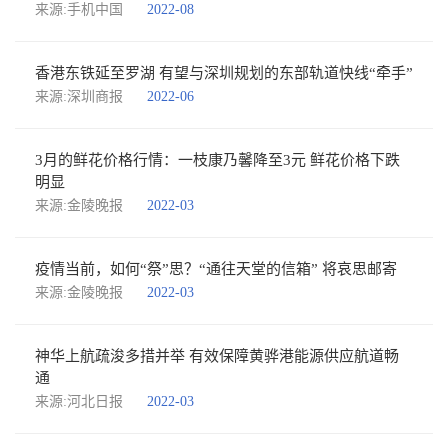
来源:手机中国
2022-08
香港东铁延至罗湖 有望与深圳规划的东部轨道快线“牵手”
来源:深圳商报
2022-06
3月的鲜花价格行情：一枝康乃馨降至3元 鲜花价格下跌
明显
来源:金陵晚报
2022-03
疫情当前，如何“祭”思？“通往天堂的信箱” 将哀思邮寄
来源:金陵晚报
2022-03
神华上航疏浚多措并举 有效保障黄骅港能源供应航道畅
通
来源:河北日报
2022-03