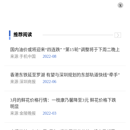
x
推荐阅读
国内油价或将迎来“四连跌” “第15轮”调整将于下周二晚上
来源:手机中国
2022-08
香港东铁延至罗湖 有望与深圳规划的东部轨道快线“牵手”
来源:深圳商报
2022-06
3月的鲜花价格行情：一枝康乃馨降至3元 鲜花价格下跌
明显
来源:金陵晚报
2022-03