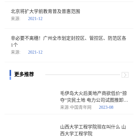
北京将扩大学前教育普及普惠范围
来源:
2021-12
非必要不离穗！广州全市划定封控区、管控区、防范区各
1个
来源:
2021-12
更多推荐
毛伊岛大火后美地产商欲低价“掠
夺”灾民土地 电力公司试图推卸责
任
来源:中国青年网
2023-08
山西大学工程学院现在叫什么 山
西大学工程学院