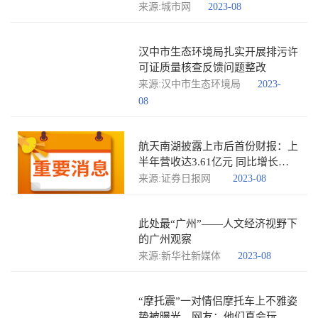
来源:城市网
2023-08
汉中市生态环境局扎实开展排污许
可证质量核查反馈问题整改
来源:汉中市生态环境局
2023-
08
航天南湖披露上市后首份财报：上
半年营收达3.61亿元 同比增长
100.64%
来源:证券日报网
2023-08
此处最“广州”——人文经济视野下
的广州观察
来源:新华社新媒体
2023-08
“摩托震”一对情侣摩托车上不雅姿
势被曝光，网友：他们真会玩