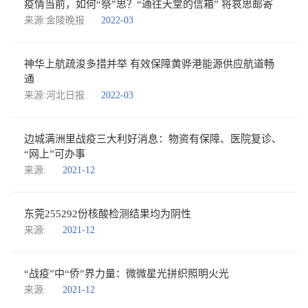
疫情当前，如何“祭”思？“通往天堂的信箱” 将哀思邮寄
来源:金陵晚报
2022-03
神华上航疏浚多措并举 有效保障黄骅港能源供应航道畅
通
来源:河北日报
2022-03
边城满洲里战疫三大利好消息：物资有保障、医院复诊、
“网上”可办事
来源:
2021-12
东莞255292份核酸检测结果均为阴性
来源:
2021-12
“战疫”中“侨”界力量：微微星光拼织照明火光
来源:
2021-12