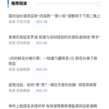
推荐阅读
国内油价或将迎来“四连跌” “第15轮”调整将于下周二晚上
来源:手机中国
2022-08
香港东铁延至罗湖 有望与深圳规划的东部轨道快线“牵手”
来源:深圳商报
2022-06
3月的鲜花价格行情：一枝康乃馨降至3元 鲜花价格下跌
明显
来源:金陵晚报
2022-03
疫情当前，如何“祭”思？“通往天堂的信箱” 将哀思邮寄
来源:金陵晚报
2022-03
神华上航疏浚多措并举 有效保障黄骅港能源供应航道畅