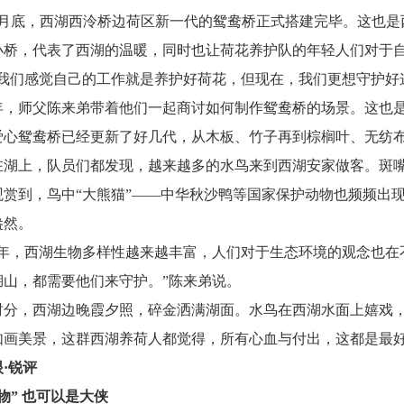
4月底，西湖西泠桥边荷区新一代的鸳鸯桥正式搭建完毕。这也是
小桥，代表了西湖的温暖，同时也让荷花养护队的年轻人们对于
前我们感觉自己的工作就是养护好荷花，但现在，我们更想守护好
年，师父陈来弟带着他们一起商讨如何制作鸳鸯桥的场景。这也
爱心鸳鸯桥已经更新了好几代，从木板、竹子再到棕榈叶、无纺
在湖上，队员们都发现，越来越多的水鸟来到西湖安家做客。斑
观赏到，鸟中“大熊猫”——中华秋沙鸭等国家保护动物也频频出
盎然。
些年，西湖生物多样性越来越丰富，人们对于生态环境的观念也在
湖山，都需要他们来守护。”陈来弟说。
时分，西湖边晚霞夕照，碎金洒满湖面。水鸟在西湖水面上嬉戏
如画美景，这群西湖养荷人都觉得，所有心血与付出，这都是最
·锐评
物” 也可以是大侠