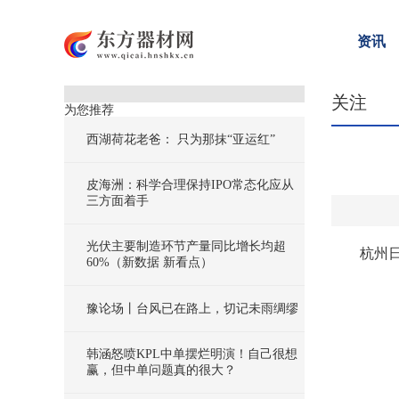
资讯
关注
为您推荐
西湖荷花老爸： 只为那抹“亚运红”
皮海洲：科学合理保持IPO常态化应从
三方面着手
光伏主要制造环节产量同比增长均超
杭州
60%（新数据 新看点）
豫论场丨台风已在路上，切记未雨绸缪
韩涵怒喷KPL中单摆烂明演！自己很想
赢，但中单问题真的很大？