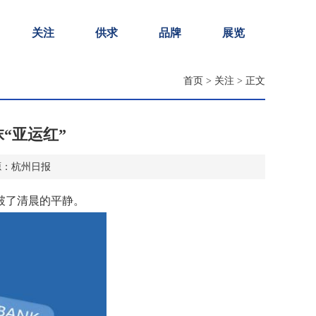
关注
供求
品牌
展览
首页
>
关注
> 正文
“亚运红”
2 来源：杭州日报
破了清晨的平静。