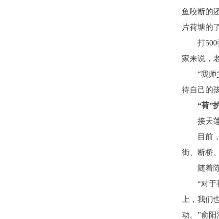
鱼咬断的
片荷塘的了
打5
家来说，
“我
待自己的
“荷”
接天
目前
街、断桥
随着
“对
上，我们
动。”俞阳