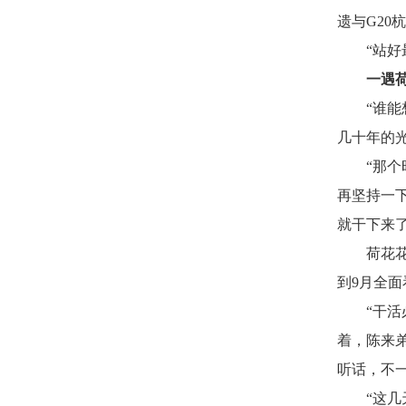
遗与G2
“站
一遇荷
“谁
几十年的
“那
再坚持一
就干下来了
荷花
到9月全
“干
着，陈来
听话，不
“这