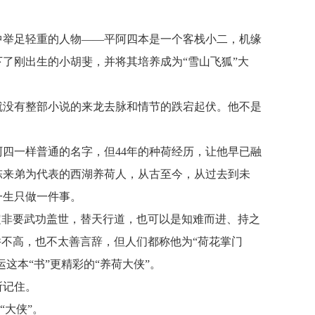
中举足轻重的人物——平阿四本是一个客栈小二，机缘
了刚出生的小胡斐，并将其培养成为“雪山飞狐”大
就没有整部小说的来龙去脉和情节的跌宕起伏。他不是
四一样普通的名字，但44年的种荷经历，让他早已融
陈来弟为代表的西湖养荷人，从古至今，从过去到未
一生只做一件事。
定非要武功盖世，替天行道，也可以是知难而进、持之
并不高，也不太善言辞，但人们都称他为“荷花掌门
这本“书”更精彩的“养荷大侠”。
所记住。
“大侠”。