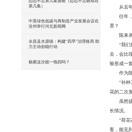
恋恋不忘第几集接吻（恋恋不忘吻戏在
第几集）
从去
往年
中英绿色低碳与再制造产业发展会议在
景？
沧州举行河北新闻网
陈来
永昌县水源镇：构建“四早”治理格局 助
“我
力主动创稳行动
去，会比
杨紫这次能一拖四吗？
验形成一
作为
“补
花的二次
虽然
长情况。
“荷
客，能见