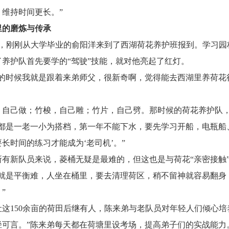
，维持时间更长。”
里的磨炼与传承
前，刚刚从大学毕业的俞阳洋来到了西湖荷花养护班报到。学习园
了养护队首先要学的“驾驶”技能，就对他亮起了红灯。
来的时候我就是跟着来弟师父，很新奇啊，觉得能去西湖里养荷花
，自己做；竹梭，自己雕；竹片，自己劈。那时候的荷花养护队
们都是一老一小为搭档，第一年不能下水，要先学习开船，电瓶船
长时间的练习才能成为‘老司机’。”
所有新队员来说，菱桶无疑是最难的，但这也是与荷花“亲密接触
先就是平衡难，人坐在桶里，要去清理荷区，稍不留神就容易翻身
”
让这150余亩的荷田后继有人，陈来弟与老队员对年轻人们倾心
径可言。”陈来弟每天都在荷塘里设考场，提高弟子们的实战能力