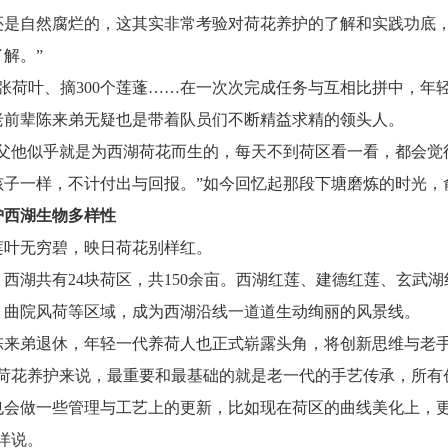
还是自然腐烂的，这其实非常考验对荷花养护的了解和实践功底
解。”
00张荷叶、摘300个莲蓬……在一次次完成任务与互相比拼中，
老前辈陈来弟无疑也是带着队员们不断精益求精的领头人。
师父他似乎就是为西湖荷花而生的，每天不到荷区看一看，都会觉
孩子一样，不计付出与回报。”如今回忆起那段下塘磨炼的时光，
护西湖生物多样性
莲叶无穷碧，映日荷花别样红。
，西湖共有24块荷区，共150余亩。西湖红莲、建德红莲、玄武
、曲院风荷等区域，成为西湖沿线一道道生动绚丽的风景线。
陈来弟退休，年轻一代养荷人也正式崭露头角，将创新思维与老
于荷花养护来说，最重要和最基础的就是老一代的手艺传承，所有
也会做一些管理与工艺上的更新，比如现在荷区的曲线美化上，
洋说。