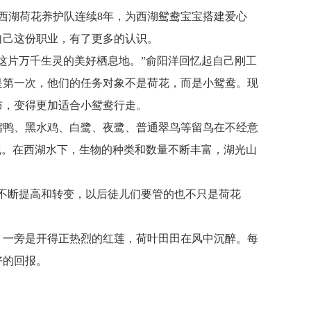
西湖荷花养护队连续8年，为西湖鸳鸯宝宝搭建爱心
自己这份职业，有了更多的认识。
这片万千生灵的美好栖息地。”俞阳洋回忆起自己刚工
是第一次，他们的任务对象不是荷花，而是小鸳鸯。现
布，变得更加适合小鸳鸯行走。
嘴鸭、黑水鸡、白鹭、夜鹭、普通翠鸟等留鸟在不经意
现。在西湖水下，生物的种类和数量不断丰富，湖光山
不断提高和转变，以后徒儿们要管的也不只是荷花
，一旁是开得正热烈的红莲，荷叶田田在风中沉醉。每
好的回报。