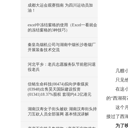
成都大运会观赛指南 为四川运动员加
油！
excel中冻结窗格的使用（Excel一看就会
的冻结窗格的3种技巧）
秦皇岛烟机公司与湖南中烟长沙卷烟厂
开展装备技术交流
河北平乡：老兵志愿服务队节前慰问退
役老兵
几艘
只见
信铭生命科技(00474)拟向伊泰煤炭
在这
(03948)出售昊天国际建设投资
(01341)18.37%股权 套现约4.2亿港元
的“西湖荷
这个
湖南汉寿女子街头被砍 湖南汉寿街头持
刀互砍人员全部落网 基本情况讲解
接过了西
为了