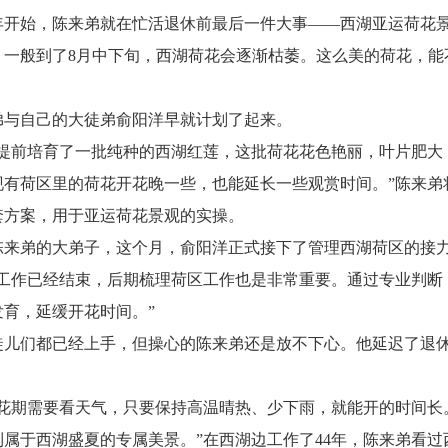
年开始，陈来弟就在忙活退休前最后一件大事——西湖亚运荷花
，一般到了8月中下旬，西湖荷花会逐渐枯萎。这么美的荷花，能
弟与自己的大徒弟俞阳洋早就计划了起来。
们提前培育了一批纯种的西湖红莲，这批荷花花色艳丽，叶片肥大
现有荷区里的荷花开花晚一些，也能延长一些观赏时间。”陈来弟
套方案，用于亚运荷花景观的实操。
陈来弟的大弟子，这个月，俞阳洋正式接下了管理西湖荷区的接
种工作已经结束，后期梳理荷区工作也是非常重要。通过专业判断
发育，延缓开花时间。”
徒儿们都已经上手，但操心的陈来弟还是放不下心。他延迟了退
花花期需要看天气，只要保持高温晴热、少下雨，就能开的时间长
到属于西湖盛夏的专属美景。”在西湖边工作了44年，陈来弟看