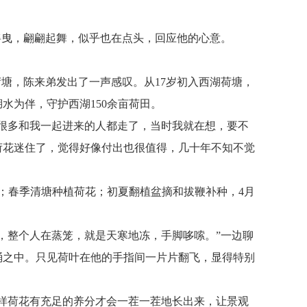
摇曳，翩翩起舞，似乎也在点头，回应他的心意。
荷塘，陈来弟发出了一声感叹。从17岁初入西湖荷塘，
水为伴，守护西湖150余亩荷田。
很多和我一起进来的人都走了，当时我就在想，要不
荷花迷住了，觉得好像付出也很值得，几十年不知不觉
荷；春季清塘种植荷花；初夏翻植盆摘和拔鞭补种，4月
，整个人在蒸笼，就是天寒地冻，手脚哆嗦。”一边聊
桶之中。只见荷叶在他的手指间一片片翻飞，显得特别
样荷花有充足的养分才会一茬一茬地长出来，让景观