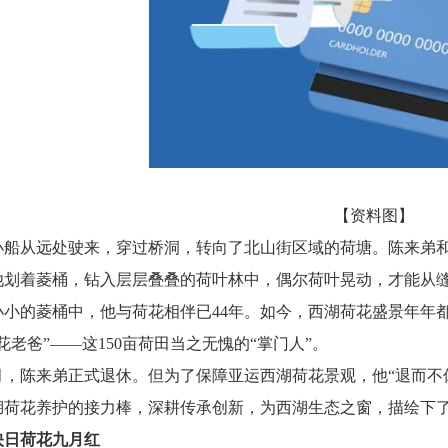
【资料图】
小船从远处驶来，穿过桥洞，转向了北山街区域的荷塘。陈来弟
他划着菱桶，钻入层层叠叠的荷叶林中，偶尔荷叶晃动，才能从
小小的菱桶中，他与荷花相伴已44年。如今，西湖荷花盛景年年
花老爸”——这150亩荷田当之无愧的“掌门人”。
月，陈来弟正式退休。但为了保障亚运西湖荷花景观，他“退而不
湖荷花养护的接力棒，深耕传承创新，为西湖生态之窗，描绘下
映日荷花九月红