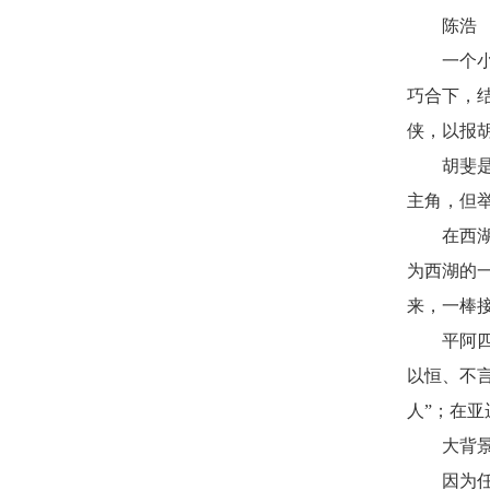
陈浩
一个
巧合下，
侠，以报
胡斐
主角，但
在西
为西湖的
来，一棒
平阿
以恒、不
人”；在亚
大背
因为任