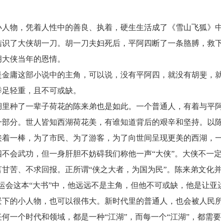
小人物，凭着人性中的善良、执着，硬生生活成了《雪山飞狐》
结识了大侠胡一刀。胡一刀夫妇死后，平阿四断了一条胳膊，救下
胡大侠当年的恩情。
是金庸这部小说中的主角，可以说，没有平阿四，就没有胡斐，
举足轻重，且不可或缺。
湖里种了一辈子荷花的陈来弟也是如此。一个普通人，有着与平阿
一部分。世人皆知西湖荷花美，有谁知道背后的艰辛和坚持。以
接着一棒，为了市民、为了游客，为了向世间呈现更美的西湖，
四不会武功，但一身肝胆不妨碍我们称他一声“大侠”。大侠不一
言甘苦、不求回报。正所谓“侠之大者，为国为民”。陈来弟文化
运会这本“大书”中，他远远不是主角，但他不可或缺，他是让亚运
景下的小人物，也可以很伟大。新时代里的普通人，也会被人民
何一个时代和领域，都是一种“江湖”，而每一个“江湖”，都需要