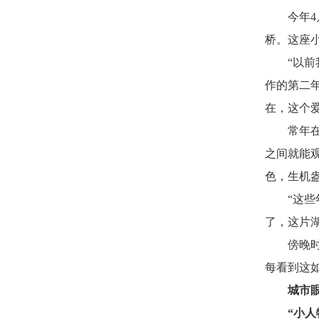
今年
桥。这座
“以
作的第二
在，这个
常年
之间就能
色，生机
“这
了，这片
傍晚
每看到这
城市眼
“小人