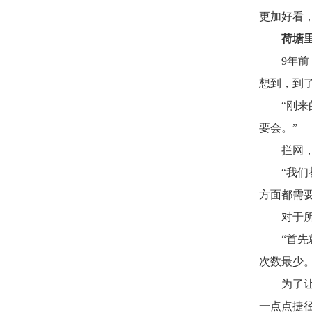
更加好看
荷塘
9年
想到，到
“刚
要会。”
拦网
“我
方面都需要
对于
“首
次数最少。
为了
一点点捷