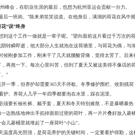
0杭州峰会，在职业生涯的最后，也想为杭州亚运会贡献一分力。
好最后一班岗。”陈来弟笑笑说道。在他身后，满湖的荷花在风中
花“误”终身
能想到这个工作一做就是一辈子呢。”望向面前这片看过千万次的
光阴转瞬即逝，他大部分人生就泡在这荷塘里，与荷花为偶，与湖
个时候刚参加工作，刚来干了几天就腰酸背痛，觉得太苦了。后来
下，再熬一下。每次心里叫苦，但到了夏天又被这美得不像话的
。”
花开一季，但养护却需要365天不停歇。冬季修护围栏、收割残
面看护。养荷人几乎一年四季都要泡在水里，踩在泥里。
活必须要长袖长裤、戴手套，夏天和冬天特别难熬，不是暴晒暴热
弟一边熟练地伸出手掐掉面前过密的荷叶，再一片片叠好放入菱
一会儿菱桶里就堆起了一座荷叶“小山”。
几天温度高光照强，是荷花养护的关键时间，一定要看护得勤，这