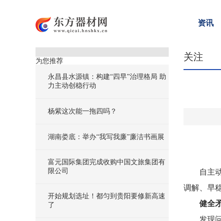
资讯
关注
为您推荐
永昌县水源镇：构建“四早”治理格局 助
力主动创稳行动
杨紫这次能一拖四吗？
湖南娄底：举办“我写我廉”廉洁书画展
富元国际集团完成收购中国文旅集团有
限公司
自主
调解、早
开始规划选址！都匀到贵阳要修新高速
健全
了
发现