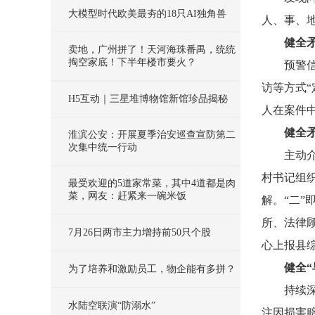
大模型时代欧美最夯的18只AI独角兽
人、事、
健全
卖地，广州拼了！天河海珠番禺，统统
掏空家底！下半年楼市要火？
预警
访等方式
H5互动｜三星堆博物馆新馆珍品揭秘
人在案件
健全
淮滨公安：开展夏季治安巡查宣防第二
次集中统一行动
主动
村书记组
最受欢迎的5道家常菜，其中4道都是肉
菜，网友：赶紧来一碗米饭
解。“二
所、法律
7月26日两市主力增持前50只个股
心上报县
健全“
为了培养和激励员工，物企能有多拼？
持续
水陆空联演“防溺水”
注因损害