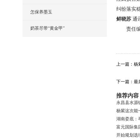
纠纷落实
怎保养墨玉
鲜晓苏
通
奶茶尽带“黄金甲”
责任
关键
上一篇：杨
下一篇：最
推荐内容
永昌县水源
杨紫这次能
湖南娄底：
富元国际集
开始规划选