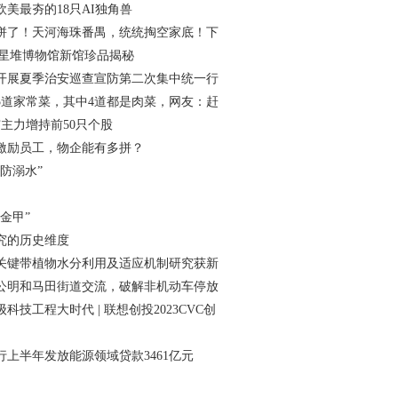
美最夯的18只AI独角兽
拼了！天河海珠番禺，统统掏空家底！下
三星堆博物馆新馆珍品揭秘
开展夏季治安巡查宣防第二次集中统一行
5道家常菜，其中4道都是肉菜，网友：赶
市主力增持前50只个股
激励员工，物企能有多拼？
防溺水”
金甲”
究的历史维度
关键带植物水分利用及适应机制研究获新
公明和马田街道交流，破解非机动车停放
科技工程大时代 | 联想创投2023CVC创
行上半年发放能源领域贷款3461亿元