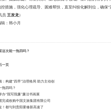
稳控措施，强化心理疏导、困难帮扶，直至纠纷化解到位，确保“
讯员
王发龙
）
编辑：韩小月
词：
紫这次能一拖四吗？
后一页
镇：构建“四早”治理格局 助力主动创
一拖四吗？
举办“我写我廉”廉洁书画展
团完成收购中国文旅集团有限公司
址！都匀到贵阳要修新高速了