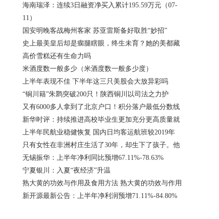
海南瑞泽：连续3日融资净买入累计195.59万元（07-
11）
国安明晚客战梅州客家 苏亚雷斯备好取胜“妙招”
史上最美皇后却是瘸腿瞎眼，终生未育？她的美都藏
高价雪糕还有生命力吗
米酒度数一般多少（米酒度数一般多少度）
上半年表现不佳 下半年这三只美股会大放异彩吗
“铜川籍”朱鹮突破200只！陕西铜川以司法之力护
又有6000多人拿到了北京户口！积分落户最低分数线
新华时评：持续推进高校毕业生更加充分更高质量就
上半年民航业稳健恢复 国内日均客运航班较2019年
只有女性在非洲村庄生活了30年，却生下了孩子。他
无锡振华：上半年净利同比预增67.11%-78.63%
宁夏银川：入夏“夜经济”升温
熟大黄的功效与作用及食用方法 熟大黄的功效与作用
新开源最新公告：上半年净利润预增71.11%-84.80%