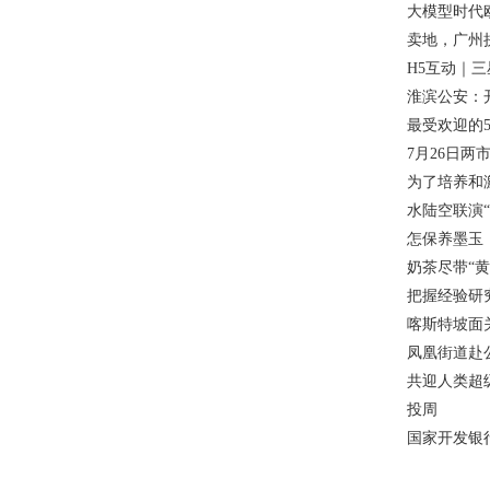
大模型时代欧
卖地，广州
H5互动｜
淮滨公安：
最受欢迎的
7月26日两
为了培养和
水陆空联演“
怎保养墨玉
奶茶尽带“黄
把握经验研
喀斯特坡面
凤凰街道赴
共迎人类超级
投周
国家开发银