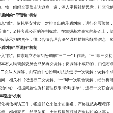
地、物，组织全覆盖走访巡查一遍，深入掌握社情民意，排查化
矛盾纠纷“早预警”机制
信息“准”。依托平安甘肃，对排查出的矛盾纠纷，进行分层预警
“定事”，坚持客观公正的评判标准。在掌握基本事实的基础上，
中应该承担的责任，得出合情合理合法的调处措施和预警信息，
矛盾纠纷“早调解”机制
介入“快”。探索建立矛盾纠纷调解“三二一”工作法。“三”即三
织本村人民调解委员会成员再次调解；仍调解不成功的，由包村领
”即二次深入调解，由综治中心协调司法所进行一次调解；调解不
顾问、相关村书记进行二次调解。“一”即一次联合调解，经分析
综治中心，根据问题性质和管理权限“吹哨派单”，进行一次联合
早稳控”机制
深化初信初访工作，畅通群众来信来访渠道，严格规范办理程序，
赔偿、婚姻家庭、邻里关系、土地权属等领域产生纠纷的当事人