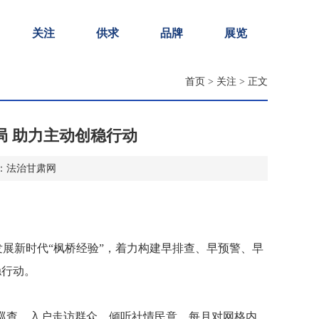
关注
供求
品牌
展览
首页
>
关注
> 正文
局 助力主动创稳行动
 来源：法治甘肃网
展新时代“枫桥经验”，着力构建早排查、早预警、早
稳行动。
化巡查，入户走访群众、倾听社情民意，每月对网格内