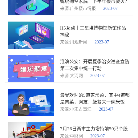
统统掏空家底！下半年楼市要火？
来源:广州楼市情报
2023-07
H5互动｜三星堆博物馆新馆珍品
揭秘
来源:川观新闻
2023-07
淮滨公安：开展夏季治安巡查宣防
第二次集中统一行动
来源:大河网
2023-07
最受欢迎的5道家常菜，其中4道都
是肉菜，网友：赶紧来一碗米饭
来源:小宋古事汇
2023-07
7月26日两市主力增持前50只个股
来源:中财网
2023-07