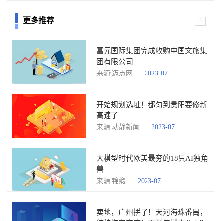
更多推荐
富元国际集团完成收购中国文旅集
团有限公司
来源:迈点网
2023-07
开始规划选址！都匀到贵阳要修新
高速了
来源:动静新闻
2023-07
大模型时代欧美最夯的18只AI独角
兽
来源:锦缎
2023-07
卖地，广州拼了！天河海珠番禺，