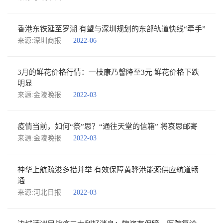
香港东铁延至罗湖 有望与深圳规划的东部轨道快线“牵手”
来源:深圳商报
2022-06
3月的鲜花价格行情：一枝康乃馨降至3元 鲜花价格下跌
明显
来源:金陵晚报
2022-03
疫情当前，如何“祭”思？“通往天堂的信箱” 将哀思邮寄
来源:金陵晚报
2022-03
神华上航疏浚多措并举 有效保障黄骅港能源供应航道畅
通
来源:河北日报
2022-03