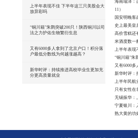
海南瑞泽：连
上半年表现不佳 下半年这三只美股会大
11）
放异彩吗
国安明晚客
史上最美皇
“铜川籍”朱鹮突破200只！陕西铜川以司
法之力护佑生物繁衍生息
高价雪糕还
米酒度数一
又有6000多人拿到了北京户口！积分落
上半年表现
户最低分数线为何越涨越高？
“铜川籍”朱
又有600
新华时评：持续推进高校毕业生更加充
新华时评：
分更高质量就业
上半年民航业
只有女性在
无锡振华：上半
宁夏银川：
熟大黄的功