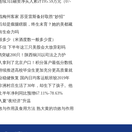
续3日融资净买入累计195.59万元（07-
战梅州客家 苏亚雷斯备好取胜“妙招”
后却是瘸腿瞎眼，终生未育？她的美都藏
有生命力吗
般多少（米酒度数一般多少度）
不佳 下半年这三只美股会大放异彩吗
鹮突破200只！陕西铜川以司法之力护
0多人拿到了北京户口！积分落户最低分数线
持续推进高校毕业生更加充分更高质量就
稳健恢复 国内日均客运航班较2019年
非洲村庄生活了30年，却生下了孩子。他
年净利同比预增67.11%-78.63%
入夏“夜经济”升温
效与作用及食用方法 熟大黄的功效与作用