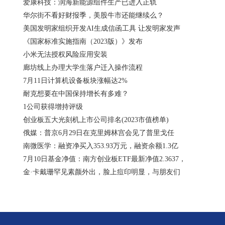
爱康科技：润海新能源组件生产已进入正轨
华尔街不看好财报季，美股牛市还能继续么？
美国发明家组织开发AI生成信函工具 让发明家发声
《国家标准实施指南（2023版）》发布
小米无法授权风险应用安装
廊坊线上办理​大学生落户迁入操作流程
7月11日计算机设备板块涨幅达2%
耐克想要在中国保持增长有多难？
1公司获得增持评级
创业板五大光刻机上市公司排名(2023市值榜单)
俄媒：普京6月29日在克里姆林宫会见了普里戈任
南微医学：融资净买入353.93万元，融资余额1.3亿
7月10日基金净值：南方创业板ETF最新净值2.3637，
金·卡戴珊罕见素颜外出，脸上痘印明显，与朋友们