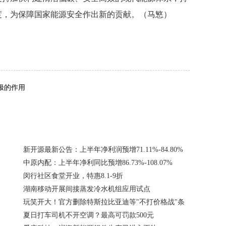
度，为保障国家能源安全作出新的贡献。（马慜）
极的作用
新开源最新公告：上半年净利润预增71.11%-84.80%
中原内配：上半年净利同比预增86.73%-108.07%
闵行社区食堂开业，特惠8.1-9折
湖南移动开展间接蒸发冷水机组应用试点
玩笑开大！官方删除特斯拉比亚迪等"不打价格战"条
夏日打车司机不开空调？最高可罚款500元