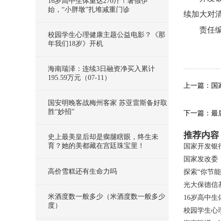
16岁高中生体重达270斤！暑假伊
始，“小胖墩”扎堆减重门诊
续加大对
责任
校园学生心理健康主题公益电影？《那
年我们18岁》开机
关键
海南瑞泽：连续3日融资净买入累计
195.59万元（07-11）
上一篇：国
国安明晚客战梅州客家 苏亚雷斯备好取
胜“妙招”
下一篇：最
推荐内容
史上最美皇后却是瘸腿瞎眼，终生未
育？她的美都藏在宫廷珠宝里！
国家开发银
国家发改委
高价雪糕还有生命力吗
探索“你节
光大保德信
米酒度数一般多少（米酒度数一般多少
16岁高中生
度）
校园学生心