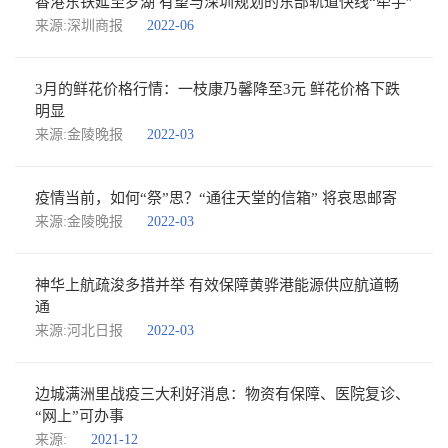
香港东铁延至罗湖 有望与深圳规划的东部轨道快线“牵手”
来源:深圳商报
2022-06
3月的鲜花价格行情：一枝康乃馨降至3元 鲜花价格下跌
明显
来源:金陵晚报
2022-03
疫情当前，如何“祭”思？“通往天堂的信箱” 将哀思邮寄
来源:金陵晚报
2022-03
神华上航疏浚多措并举 有效保障黄骅港能源供应航道畅
通
来源:河北日报
2022-03
边城满洲里战疫三大利好消息：物资有保障、医院复诊、
“网上”可办事
来源:
2021-12