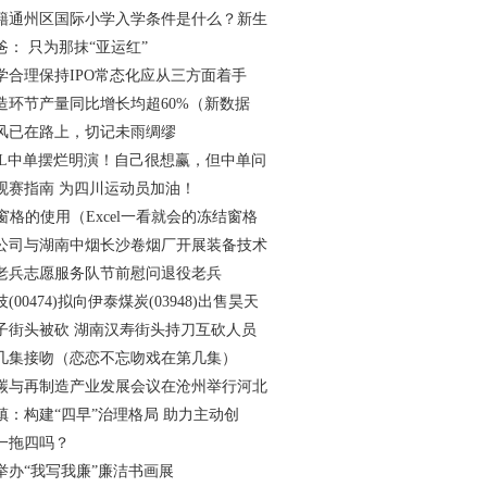
非京籍通州区国际小学入学条件是什么？新生
： 只为那抹“亚运红”
学合理保持IPO常态化应从三方面着手
造环节产量同比增长均超60%（新数据
风已在路上，切记未雨绸缪
PL中单摆烂明演！自己很想赢，但中单问
观赛指南 为四川运动员加油！
冻结窗格的使用（Excel一看就会的冻结窗格
公司与湖南中烟长沙卷烟厂开展装备技术
老兵志愿服务队节前慰问退役老兵
00474)拟向伊泰煤炭(03948)出售昊天
子街头被砍 湖南汉寿街头持刀互砍人员
几集接吻（恋恋不忘吻戏在第几集）
碳与再制造产业发展会议在沧州举行河北
镇：构建“四早”治理格局 助力主动创
一拖四吗？
举办“我写我廉”廉洁书画展