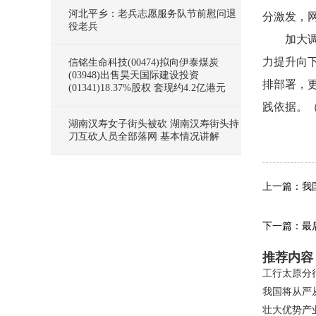
河北平乡：老兵志愿服务队节前慰问退
分激发，
役老兵
加大
力提升向下
信铭生命科技(00474)拟向伊泰煤炭
(03948)出售昊天国际建设投资
排部署，
(01341)18.37%股权 套现约4.2亿港元
践依据。
湖南汉寿女子街头被砍 湖南汉寿街头持
关键
刀互砍人员全部落网 基本情况讲解
上一篇：我
下一篇：最
推荐内容
工行太原分
我国将从严
壮大优势产