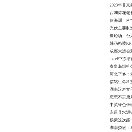
2023年
西湖荷花老爸
皮海洲：科
光伏主要制
豫论场丨台
韩涵怒喷K
成都大运会
excel中
秦皇岛烟机
河北平乡：
信铭生命科技(
湖南汉寿女
恋恋不忘第
中英绿色低
永昌县水源
杨紫这次能
湖南娄底：