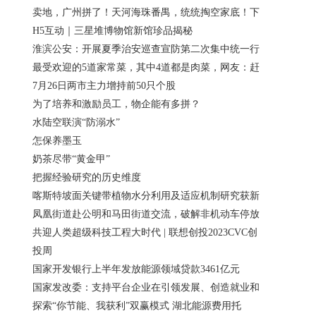
卖地，广州拼了！天河海珠番禺，统统掏空家底！下
H5互动｜三星堆博物馆新馆珍品揭秘
淮滨公安：开展夏季治安巡查宣防第二次集中统一行
最受欢迎的5道家常菜，其中4道都是肉菜，网友：赶
7月26日两市主力增持前50只个股
为了培养和激励员工，物企能有多拼？
水陆空联演“防溺水”
怎保养墨玉
奶茶尽带“黄金甲”
把握经验研究的历史维度
喀斯特坡面关键带植物水分利用及适应机制研究获新
凤凰街道赴公明和马田街道交流，破解非机动车停放
共迎人类超级科技工程大时代 | 联想创投2023CVC创
投周
国家开发银行上半年发放能源领域贷款3461亿元
国家发改委：支持平台企业在引领发展、创造就业和
探索“你节能、我获利”双赢模式 湖北能源费用托