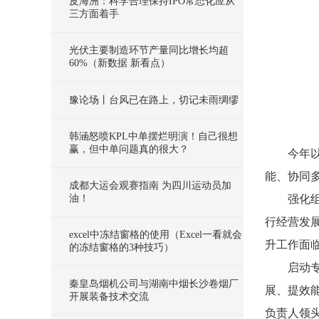
皮海洲：科学合理保持IPO常态化应从
三方面着手
光伏主要制造环节产量同比增长均超
60%（新数据 新看点）
豫论场丨台风已在路上，切记未雨绸缪
韩涵怒喷KPL中单摆烂明演！自己很想
赢，但中单问题真的很大？
今年
能、协同
成都大运会观赛指南 为四川运动员加
油！
强化
行经营发
excel中冻结窗格的使用（Excel一看就会
升工作面
的冻结窗格的3种技巧）
启动
秦皇岛烟机公司与湖南中烟长沙卷烟厂
展、提效
开展装备技术交流
负责人领