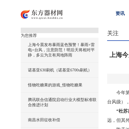
资讯
关注
为您推荐
上海今晨发布暴雨蓝色预警！暴雨+雷
电+台风，注意防范！明后天将相对平
上海今
静，多云为主有局地阵雨
诺基亚630刷机（诺基亚6700s刷机）
怪物吃糖果的游戏_怪物吃糖果
今年第
腾讯联合信通院启动行业大模型标准联
台风级），
合推进计划
“杜
南昌水田征收补偿
远，但其