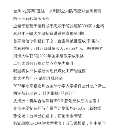
台风“杜苏芮”登陆，水利部全力防范应对台风暴雨
白玉玉石和黄玉玉石
业精于勤荒于嬉行成于思毁于随的理解500字（业精
2024年三峡大学研招宣讲系列直播第4期
首宗电信涉诈轻罚了之，台当局被批变成“诈骗队”
震有科技：7月27日融资买入295.55万元，融资融券
河海大学获5项2022年国家级教学成果奖
工行太原分行推动网点竞争力提升
我国将从严从紧控制现代煤化工产能规模
壮大优势产业 赋能县域经济
2023年非京籍通州区国际小学入学条件是什么？新生
西湖荷花老爸： 只为那抹“亚运红”
皮海洲：科学合理保持IPO常态化应从三方面着手
光伏主要制造环节产量同比增长均超60%（新数据
豫论场丨台风已在路上，切记未雨绸缪
韩涵怒喷KPL中单摆烂明演！自己很想赢，但中单问