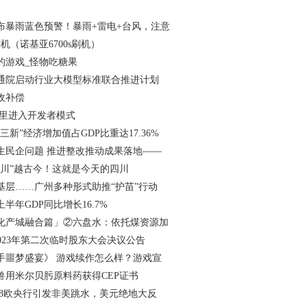
布暴雨蓝色预警！暴雨+雷电+台风，注意
刷机（诺基亚6700s刷机）
的游戏_怪物吃糖果
通院启动行业大模型标准联合推进计划
收补偿
哪里进入开发者模式
“三新”经济增加值占GDP比重达17.36%
生民企问题 推进整改推动成果落地——
“川”越古今！这就是今天的四川
基层……广州多种形式助推“护苗”行动
半年GDP同比增长16.7%
化产城融合篇」②六盘水：依托煤资源加
2023年第二次临时股东大会决议公告
手噩梦盛宴》 游戏续作怎么样？游戏宣
兽用米尔贝肟原料药获得CEP证书
.28欧央行引发非美跳水，美元绝地大反