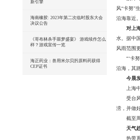
新引擎
风“卡努”
海南橡胶: 2023年第二次临时股东大会
沿海靠近
决议公告
对上
水。据中
《哥布林杀手噩梦盛宴》 游戏续作怎么
样？游戏宣传一览
风雨范围
“‘卡
海正药业：兽用米尔贝肟原料药获得
CEP证书
沿海，其
今晨
上海
受台
涝，并做
截至
天气
热带