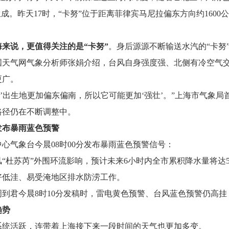
生成。昨天17时，“卡努”位于距离菲律宾马尼拉偏东方向约1600
。
海来说，更值得关注的是“卡努”
。身后源源不断输送水汽的“卡努
国天气网气象分析师张娟介绍，台风自身强度强、北侧有冷空气交
更广。
努’出生地更加偏东偏南，所以它可能更加‘强壮’。”上海市气象
路径仍在不断调整中。
发布暴雨蓝色预警
中心气象台今晨08时00分发布暴雨蓝色预警信号：
风“杜苏芮”外围环流影响，预计未来6小时内全市累积降水量将达
好低洼、易受淹地区排水防涝工作。
周到君今晨8时10分发稿时，雷电黄色预警、台风蓝色预警仍高挂
趋势
系统活跃，连带着上海接下来一段时间的天气也更加多变。