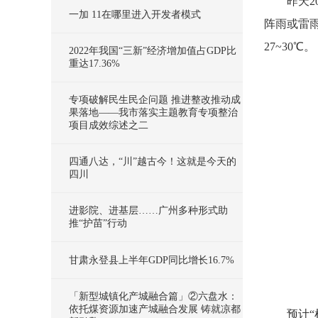
昨天
一加 11在哪里进入开发者模式
阵雨或雷
27~30℃。
2022年我国“三新”经济增加值占GDP比
重达17.36%
专项破解民生民企问题 推进整改推动成
果落地——我市落实主题教育专项整治
项目成效综述之二
四通八达，“川”越古今！这就是今天的
四川
进影院、进基层……广州多种形式助
推“护苗”行动
甘肃永登县上半年GDP同比增长16.7%
「新型城镇化产城融合篇」②六盘水：
依托煤资源加速产城融合发展 铸就凉都
预计