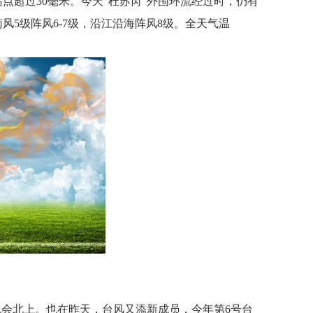
点超过30毫米。今天“杜苏芮”外围环流经过时，仍有
5级阵风6-7级，沿江沿海阵风8级。全天气温
也会北上。也在昨天，台风又添新成员，今年第6号台