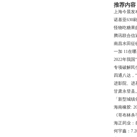
推荐内容
上海今晨发
诺基亚630
怪物吃糖果
腾讯联合信
南昌水田征
一加 11在
2022年我国
专项破解民
四通八达，
进影院、进
甘肃永登县上
「新型城镇
海南橡胶: 
《哥布林杀
海正药业：
何宇鑫：7