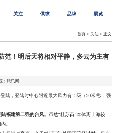
关注
供求
品牌
展览
首页
>
关注
> 正文
意防范！明后天将相对平静，多云为主有
7 来源：腾讯网
登陆，登陆时中心附近最大风力有15级（50米/秒，强
登陆福建第二强的台风。
虽然“杜苏芮”本体离上海较
围内。