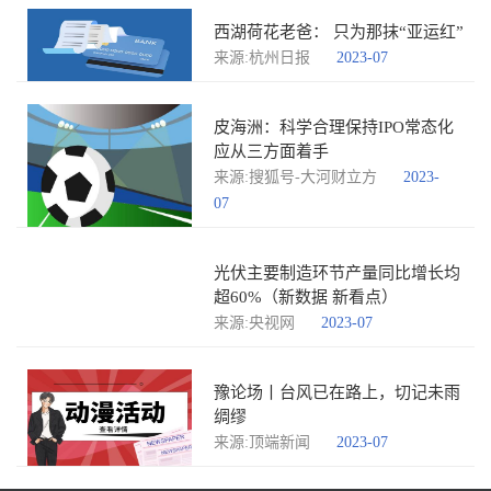
西湖荷花老爸： 只为那抹“亚运红”
来源:杭州日报
2023-07
皮海洲：科学合理保持IPO常态化
应从三方面着手
来源:搜狐号-大河财立方
2023-
07
光伏主要制造环节产量同比增长均
超60%（新数据 新看点）
来源:央视网
2023-07
豫论场丨台风已在路上，切记未雨
绸缪
来源:顶端新闻
2023-07