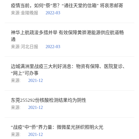
疫情当前，如何“祭”思？“通往天堂的信箱” 将哀思邮寄
来源:金陵晚报
2022-03
神华上航疏浚多措并举 有效保障黄骅港能源供应航道畅
通
来源:河北日报
2022-03
边城满洲里战疫三大利好消息：物资有保障、医院复诊、
“网上”可办事
来源:
2021-12
东莞255292份核酸检测结果均为阴性
来源:
2021-12
“战疫”中“侨”界力量：微微星光拼织照明火光
来源:
2021-12