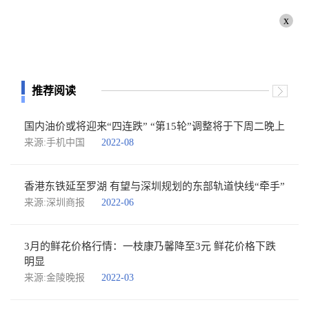
x
推荐阅读
国内油价或将迎来“四连跌” “第15轮”调整将于下周二晚上
来源:手机中国
2022-08
香港东铁延至罗湖 有望与深圳规划的东部轨道快线“牵手”
来源:深圳商报
2022-06
3月的鲜花价格行情：一枝康乃馨降至3元 鲜花价格下跌
明显
来源:金陵晚报
2022-03