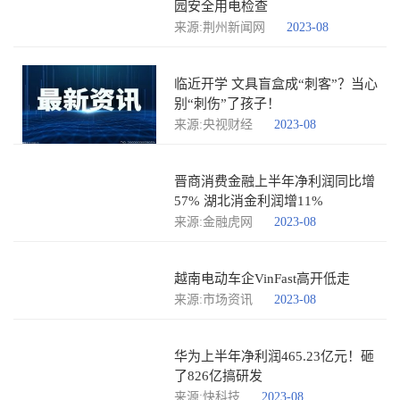
园安全用电检查
来源:荆州新闻网
2023-08
临近开学 文具盲盒成“刺客”？当心
别“刺伤”了孩子！
来源:央视财经
2023-08
晋商消费金融上半年净利润同比增
57% 湖北消金利润增11%
来源:金融虎网
2023-08
越南电动车企VinFast高开低走
来源:市场资讯
2023-08
华为上半年净利润465.23亿元！砸
了826亿搞研发
来源:快科技
2023-08