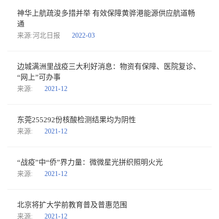
神华上航疏浚多措并举 有效保障黄骅港能源供应航道畅
通
来源:河北日报
2022-03
边城满洲里战疫三大利好消息：物资有保障、医院复诊、
“网上”可办事
来源:
2021-12
东莞255292份核酸检测结果均为阴性
来源:
2021-12
“战疫”中“侨”界力量：微微星光拼织照明火光
来源:
2021-12
北京将扩大学前教育普及普惠范围
来源:
2021-12