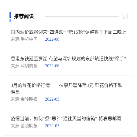
推荐阅读
国内油价或将迎来“四连跌” “第15轮”调整将于下周二晚上
来源:手机中国
2022-08
香港东铁延至罗湖 有望与深圳规划的东部轨道快线“牵手”
来源:深圳商报
2022-06
3月的鲜花价格行情：一枝康乃馨降至3元 鲜花价格下跌
明显
来源:金陵晚报
2022-03
疫情当前，如何“祭”思？“通往天堂的信箱” 将哀思邮寄
来源:金陵晚报
2022-03