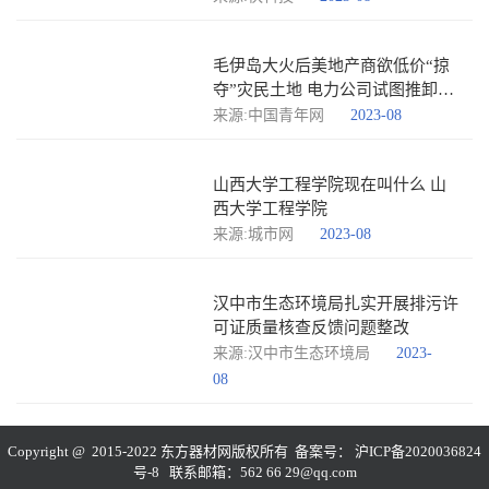
毛伊岛大火后美地产商欲低价“掠
夺”灾民土地 电力公司试图推卸责
任
来源:中国青年网
2023-08
山西大学工程学院现在叫什么 山
西大学工程学院
来源:城市网
2023-08
汉中市生态环境局扎实开展排污许
可证质量核查反馈问题整改
来源:汉中市生态环境局
2023-
08
Copyright @ 2015-2022 东方器材网版权所有 备案号：
沪ICP备2020036824
号-8
联系邮箱：562 66 29@qq.com