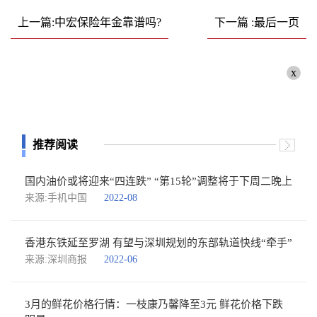
上一篇:中宏保险年金靠谱吗?
下一篇 :最后一页
x
推荐阅读
国内油价或将迎来“四连跌” “第15轮”调整将于下周二晚上
来源:手机中国
2022-08
香港东铁延至罗湖 有望与深圳规划的东部轨道快线“牵手”
来源:深圳商报
2022-06
3月的鲜花价格行情：一枝康乃馨降至3元 鲜花价格下跌