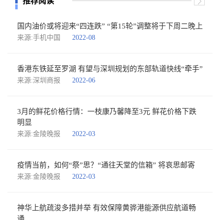
推荐阅读
国内油价或将迎来“四连跌” “第15轮”调整将于下周二晚上
来源:手机中国
2022-08
香港东铁延至罗湖 有望与深圳规划的东部轨道快线“牵手”
来源:深圳商报
2022-06
3月的鲜花价格行情：一枝康乃馨降至3元 鲜花价格下跌
明显
来源:金陵晚报
2022-03
疫情当前，如何“祭”思？“通往天堂的信箱” 将哀思邮寄
来源:金陵晚报
2022-03
神华上航疏浚多措并举 有效保障黄骅港能源供应航道畅
通