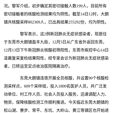
况。黎军介绍，初步确定其密切接触人数199人，目前所有
密切接触者的核酸检测结果均为阴性。截至14日12时，大朗
镇共核酸采样802369人，已出具结果255292份，均为阴性。
黎军表示，这2例新冠肺炎无症状感染者，现居住
于东莞市大朗镇盈丰九街，12月5日从广东省外返回东莞，
12月13日下午新冠肺炎核酸初筛阳性，东莞市疾控中心14日
凌晨复采复检结果阳性，经专家会诊为新冠肺炎无症状感染
者，已转运至定点收治医院隔离治疗。
东莞大朗镇连夜开展全员核酸，共设置90个核酸检
测采样点，609个采样组，投入1800名医护人员，并广泛发
动单位、村工作人员、社会人员投入服务，迅速调配人力、
物资，保障核酸检测工作顺利推进。今天临近东莞大朗镇的
松山湖、寮步、常平、东坑、大岭山、黄江等镇区也开始进