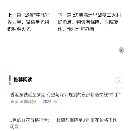
上一篇:“战疫”中“侨”
下一篇 :边城满洲里战疫三大利
界力量：微微星光拼
好消息：物资有保障、医院复
织照明火光
诊、“网上”可办事
x
推荐阅读
香港东铁延至罗湖 有望与深圳规划的东部轨道快线“牵手”
来源:深圳商报
2022-06
3月的鲜花价格行情：一枝康乃馨降至3元 鲜花价格下跌
明显