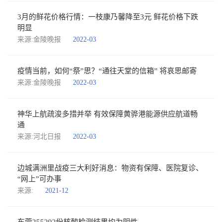
3月的鲜花价格行情：一枝康乃馨降至3元 鲜花价格下跌
明显
来源:金陵晚报
2022-03
疫情当前，如何“祭”思？“通往天堂的信箱” 将哀思邮寄
来源:金陵晚报
2022-03
神华上航疏浚多措并举 有效保障黄骅港能源供应航道畅
通
来源:河北日报
2022-03
边城满洲里战疫三大利好消息：物资有保障、医院复诊、
“网上”可办事
来源:
2021-12