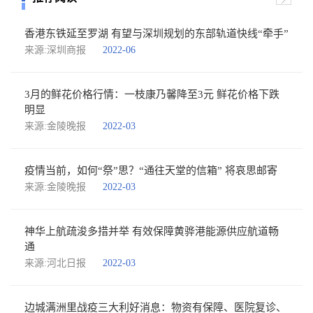
香港东铁延至罗湖 有望与深圳规划的东部轨道快线“牵手”
来源:深圳商报
2022-06
3月的鲜花价格行情：一枝康乃馨降至3元 鲜花价格下跌
明显
来源:金陵晚报
2022-03
疫情当前，如何“祭”思？“通往天堂的信箱” 将哀思邮寄
来源:金陵晚报
2022-03
神华上航疏浚多措并举 有效保障黄骅港能源供应航道畅
通
来源:河北日报
2022-03
边城满洲里战疫三大利好消息：物资有保障、医院复诊、