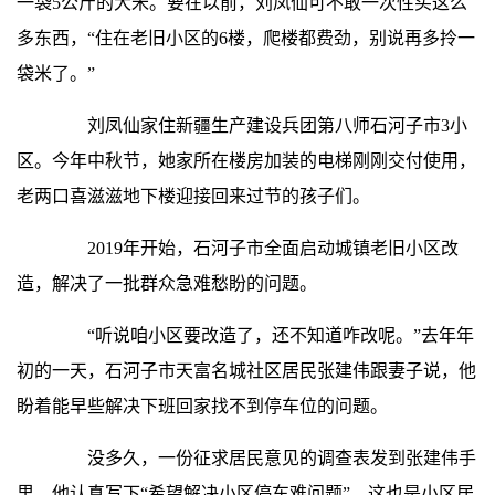
一袋5公斤的大米。要在以前，刘凤仙可不敢一次性买这么
多东西，“住在老旧小区的6楼，爬楼都费劲，别说再多拎一
袋米了。”
刘凤仙家住新疆生产建设兵团第八师石河子市3小
区。今年中秋节，她家所在楼房加装的电梯刚刚交付使用，
老两口喜滋滋地下楼迎接回来过节的孩子们。
2019年开始，石河子市全面启动城镇老旧小区改
造，解决了一批群众急难愁盼的问题。
“听说咱小区要改造了，还不知道咋改呢。”去年年
初的一天，石河子市天富名城社区居民张建伟跟妻子说，他
盼着能早些解决下班回家找不到停车位的问题。
没多久，一份征求居民意见的调查表发到张建伟手
里。他认真写下“希望解决小区停车难问题”，这也是小区居