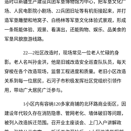
造时以新疆生产建设兵团军垦博物馆为中心，把军垦文化广
场、人民电影院小剧场、22兵团旧址等有机衔接起来，并打
造军垦雕塑和地窝子、白杨林等军垦文化体验式景观，形成
一条既能体验、观景、看演出，还能购物、娱乐、品美食的
军垦风貌旅游线路。
22—2社区改造时，现场常见一位老人忙碌的身
影。老人名叫孙金洪，他是旧城改造安全巡查队队员，每天
穿梭在各个改造现场，监督工程进度和质量。老旧小区改造
关系到每一位居民，石河子市积极发挥社区党组织引领作
用，带动广大居民广泛参与。
1小区内有容纳120多家商铺的北环路商业街区，因
建设年代较久存在消防隐患、管网老化、墙体破旧等问题，
被列入改造拆迁范围。召开业主座谈会、上门入户讲解政